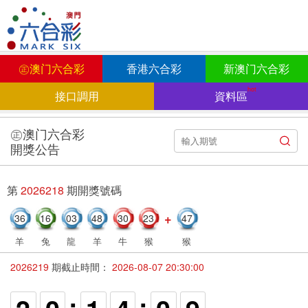
㊣澳门六合彩
香港六合彩
新澳门六合彩
hot
接口調用
資料區
㊣澳门六合彩
開獎公告
第
2026218
期開獎號碼
36
16
03
48
30
23
47
羊
兔
龍
羊
牛
猴
猴
2026219
期截止時間：
2026-08-07 20:30:00
:
: