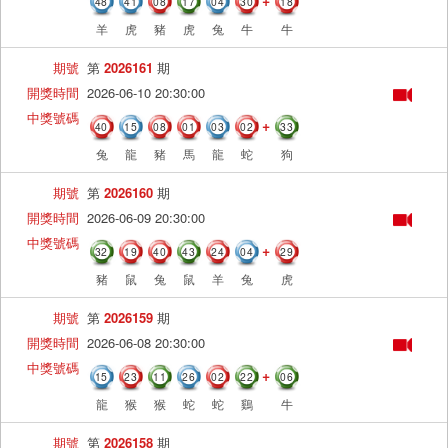
48
41
08
17
04
30
18
羊
虎
豬
虎
兔
牛
牛
期號
第
2026161
期
開獎時間
2026-06-10 20:30:00
中獎號碼
40
15
08
01
03
02
33
兔
龍
豬
馬
龍
蛇
狗
期號
第
2026160
期
開獎時間
2026-06-09 20:30:00
中獎號碼
32
19
40
43
24
04
29
豬
鼠
兔
鼠
羊
兔
虎
期號
第
2026159
期
開獎時間
2026-06-08 20:30:00
中獎號碼
15
23
11
26
02
22
06
龍
猴
猴
蛇
蛇
鷄
牛
期號
第
2026158
期