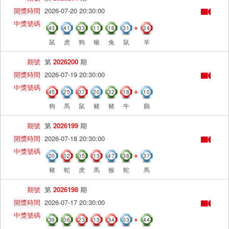
開獎時間
2026-07-20 20:30:00
中獎號碼
43
41
33
11
16
31
24
鼠
虎
狗
猴
兔
鼠
羊
期號
第
2026200
期
開獎時間
2026-07-19 20:30:00
中獎號碼
45
25
07
20
32
18
10
狗
馬
鼠
豬
豬
牛
鷄
期號
第
2026199
期
開獎時間
2026-07-18 20:30:00
中獎號碼
20
02
05
13
47
38
37
豬
蛇
虎
馬
猴
蛇
馬
期號
第
2026198
期
開獎時間
2026-07-17 20:30:00
中獎號碼
39
06
23
13
34
03
44