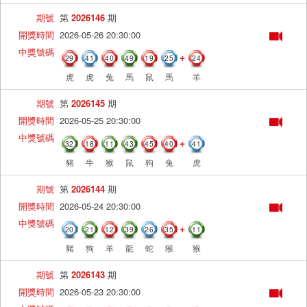
期號
第
2026146
期
開獎時間
2026-05-26 20:30:00
中獎號碼
29
41
40
49
19
25
24
虎
虎
兔
馬
鼠
馬
羊
期號
第
2026145
期
開獎時間
2026-05-25 20:30:00
中獎號碼
32
18
11
43
45
40
41
豬
牛
猴
鼠
狗
兔
虎
期號
第
2026144
期
開獎時間
2026-05-24 20:30:00
中獎號碼
20
21
12
39
26
35
11
豬
狗
羊
龍
蛇
猴
猴
期號
第
2026143
期
開獎時間
2026-05-23 20:30:00