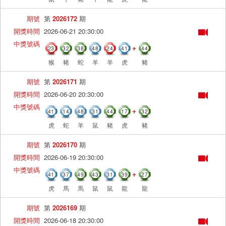
期號
第
2026172
期
開獎時間
2026-06-21 20:30:00
中獎號碼
23
32
38
48
24
41
44
猴
豬
蛇
羊
羊
虎
豬
期號
第
2026171
期
開獎時間
2026-06-20 20:30:00
中獎號碼
41
14
48
31
44
17
32
虎
蛇
羊
鼠
豬
虎
豬
期號
第
2026170
期
開獎時間
2026-06-19 20:30:00
中獎號碼
41
37
49
43
31
39
27
虎
馬
馬
鼠
鼠
龍
龍
期號
第
2026169
期
開獎時間
2026-06-18 20:30:00