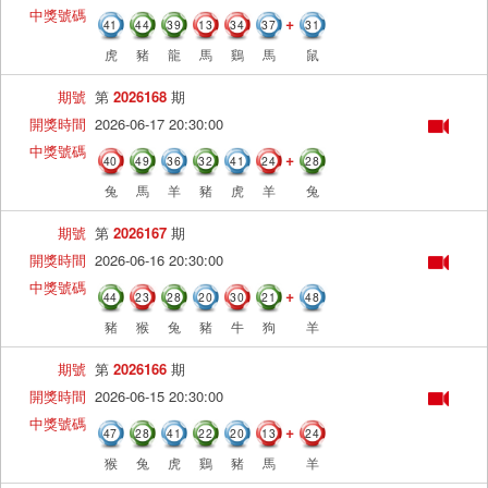
中獎號碼
41
44
39
13
34
37
31
虎
豬
龍
馬
鷄
馬
鼠
期號
第
2026168
期
開獎時間
2026-06-17 20:30:00
中獎號碼
40
49
36
32
41
24
28
兔
馬
羊
豬
虎
羊
兔
期號
第
2026167
期
開獎時間
2026-06-16 20:30:00
中獎號碼
44
23
28
20
30
21
48
豬
猴
兔
豬
牛
狗
羊
期號
第
2026166
期
開獎時間
2026-06-15 20:30:00
中獎號碼
47
28
41
22
20
13
24
猴
兔
虎
鷄
豬
馬
羊