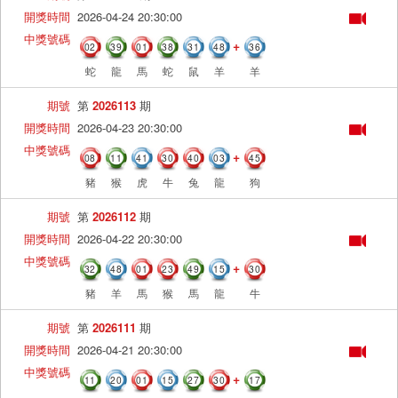
開獎時間
2026-04-24 20:30:00
中獎號碼
02
39
01
38
31
48
36
蛇
龍
馬
蛇
鼠
羊
羊
期號
第
2026113
期
開獎時間
2026-04-23 20:30:00
中獎號碼
08
11
41
30
40
03
45
豬
猴
虎
牛
兔
龍
狗
期號
第
2026112
期
開獎時間
2026-04-22 20:30:00
中獎號碼
32
48
01
23
49
15
30
豬
羊
馬
猴
馬
龍
牛
期號
第
2026111
期
開獎時間
2026-04-21 20:30:00
中獎號碼
11
20
01
15
27
30
17