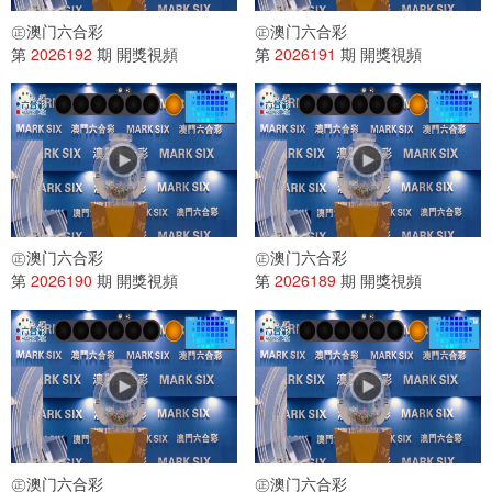
㊣澳门六合彩
㊣澳门六合彩
第
2026192
期 開獎視頻
第
2026191
期 開獎視頻
㊣澳门六合彩
㊣澳门六合彩
第
2026190
期 開獎視頻
第
2026189
期 開獎視頻
㊣澳门六合彩
㊣澳门六合彩