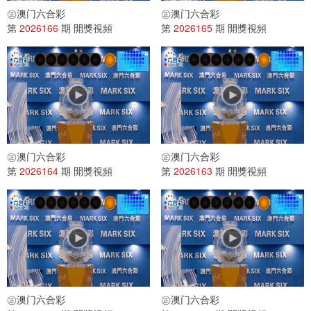
㊣澳门六合彩
㊣澳门六合彩
第
2026166
期 開獎視頻
第
2026165
期 開獎視頻
㊣澳门六合彩
㊣澳门六合彩
第
2026164
期 開獎視頻
第
2026163
期 開獎視頻
㊣澳门六合彩
㊣澳门六合彩