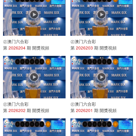
㊣澳门六合彩
㊣澳门六合彩
第
2026204
期 開獎視頻
第
2026203
期 開獎視頻
㊣澳门六合彩
㊣澳门六合彩
第
2026202
期 開獎視頻
第
2026201
期 開獎視頻