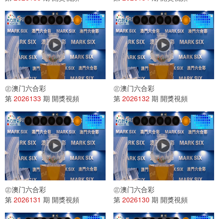
㊣澳门六合彩
㊣澳门六合彩
第
2026133
期 開獎視頻
第
2026132
期 開獎視頻
㊣澳门六合彩
㊣澳门六合彩
第
2026131
期 開獎視頻
第
2026130
期 開獎視頻