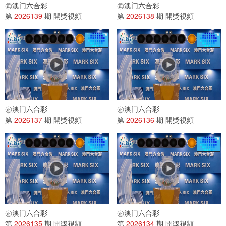
㊣澳门六合彩
㊣澳门六合彩
第
2026139
期 開獎視頻
第
2026138
期 開獎視頻
㊣澳门六合彩
㊣澳门六合彩
第
2026137
期 開獎視頻
第
2026136
期 開獎視頻
㊣澳门六合彩
㊣澳门六合彩
第
2026135
期 開獎視頻
第
2026134
期 開獎視頻