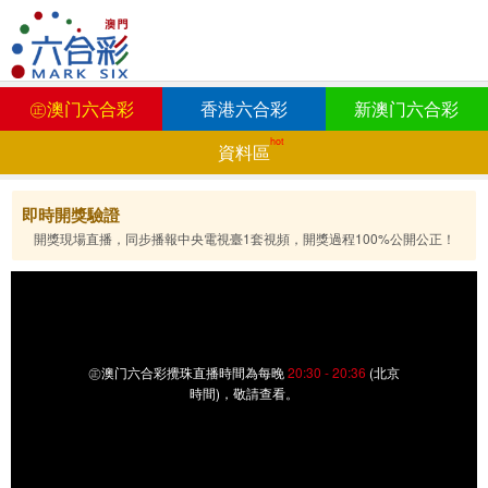
㊣澳门六合彩
香港六合彩
新澳门六合彩
hot
資料區
即時開獎驗證
開獎現場直播，同步播報中央電視臺1套視頻，開獎過程100%公開公正！
㊣澳门六合彩攪珠直播時間為每晚
20:30 - 20:36
(北京
時間)，敬請查看。