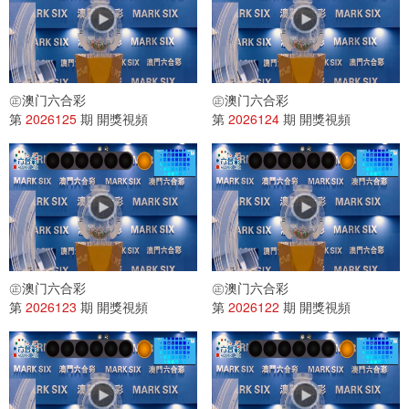
㊣澳门六合彩
㊣澳门六合彩
第
2026125
期 開獎視頻
第
2026124
期 開獎視頻
㊣澳门六合彩
㊣澳门六合彩
第
2026123
期 開獎視頻
第
2026122
期 開獎視頻