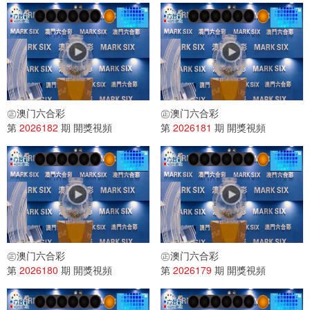
㊣澳门六合彩
㊣澳门六合彩
第
2026182
期 開獎視頻
第
2026181
期 開獎視頻
㊣澳门六合彩
㊣澳门六合彩
第
2026180
期 開獎視頻
第
2026179
期 開獎視頻