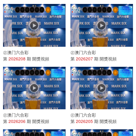
㊣澳门六合彩
㊣澳门六合彩
第
2026208
期 開獎視頻
第
2026207
期 開獎視頻
㊣澳门六合彩
㊣澳门六合彩
第
2026206
期 開獎視頻
第
2026205
期 開獎視頻