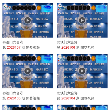
㊣澳门六合彩
㊣澳门六合彩
第
2026107
期 開獎視頻
第
2026106
期 開獎視頻
㊣澳门六合彩
㊣澳门六合彩
第
2026105
期 開獎視頻
第
2026104
期 開獎視頻