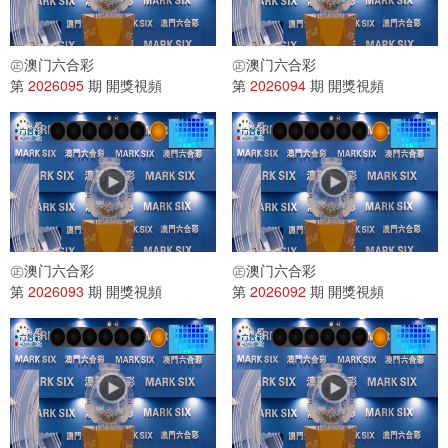
㊣澳门六合彩
㊣澳门六合彩
第
2026095
期 開獎視頻
第
2026094
期 開獎視頻
㊣澳门六合彩
㊣澳门六合彩
第
2026093
期 開獎視頻
第
2026092
期 開獎視頻