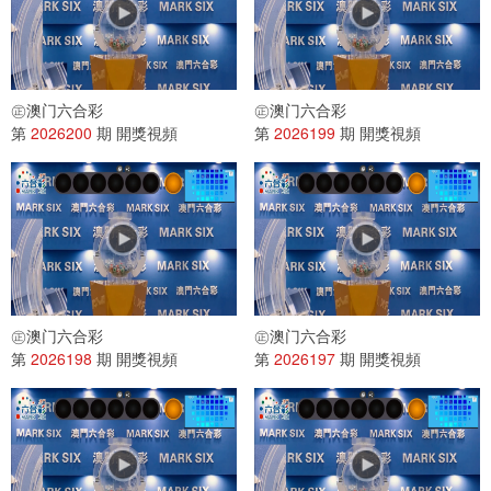
㊣澳门六合彩
㊣澳门六合彩
第
2026200
期 開獎視頻
第
2026199
期 開獎視頻
㊣澳门六合彩
㊣澳门六合彩
第
2026198
期 開獎視頻
第
2026197
期 開獎視頻