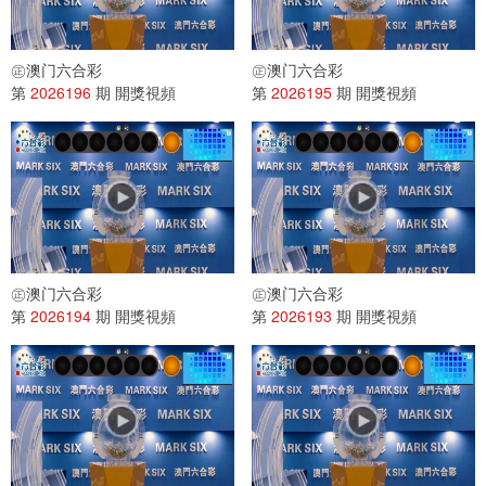
㊣澳门六合彩
㊣澳门六合彩
第
2026196
期 開獎視頻
第
2026195
期 開獎視頻
㊣澳门六合彩
㊣澳门六合彩
第
2026194
期 開獎視頻
第
2026193
期 開獎視頻