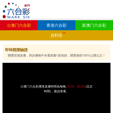
㊣澳门六合彩
香港六合彩
新澳门六合彩
hot
資料區
即時開獎驗證
開獎現場直播，同步播報中央電視臺1套視頻，開獎過程100%公開公正！
㊣澳门六合彩攪珠直播時間為每晚
20:30 - 20:36
(北京
時間)，敬請查看。