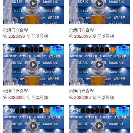
㊣澳门六合彩
㊣澳门六合彩
第
2026096
期 開獎視頻
第
2026095
期 開獎視頻
㊣澳门六合彩
㊣澳门六合彩
第
2026094
期 開獎視頻
第
2026093
期 開獎視頻