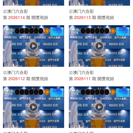
㊣澳门六合彩
㊣澳门六合彩
第
2026114
期 開獎視頻
第
2026113
期 開獎視頻
㊣澳门六合彩
㊣澳门六合彩
第
2026112
期 開獎視頻
第
2026111
期 開獎視頻