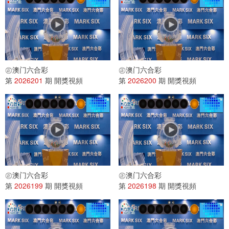
㊣澳门六合彩
㊣澳门六合彩
第
2026201
期 開獎視頻
第
2026200
期 開獎視頻
㊣澳门六合彩
㊣澳门六合彩
第
2026199
期 開獎視頻
第
2026198
期 開獎視頻