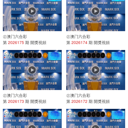
㊣澳门六合彩
㊣澳门六合彩
第
2026175
期 開獎視頻
第
2026174
期 開獎視頻
㊣澳门六合彩
㊣澳门六合彩
第
2026173
期 開獎視頻
第
2026172
期 開獎視頻