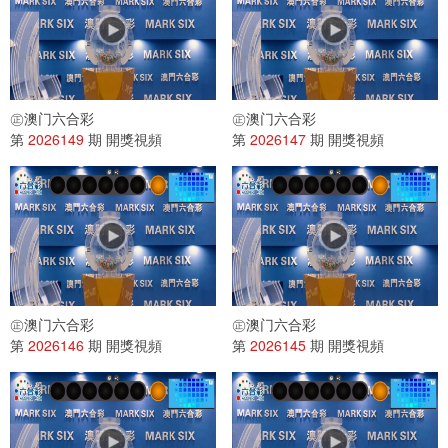
㊣澳门六合彩
㊣澳门六合彩
第
2026149
期 開獎視頻
第
2026147
期 開獎視頻
㊣澳门六合彩
㊣澳门六合彩
第
2026146
期 開獎視頻
第
2026145
期 開獎視頻