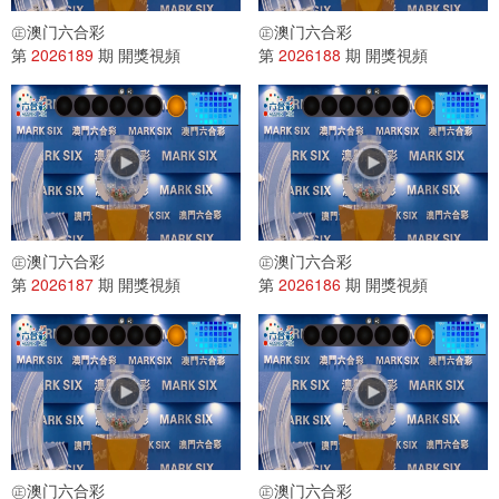
㊣澳门六合彩
㊣澳门六合彩
第
2026189
期 開獎視頻
第
2026188
期 開獎視頻
㊣澳门六合彩
㊣澳门六合彩
第
2026187
期 開獎視頻
第
2026186
期 開獎視頻
㊣澳门六合彩
㊣澳门六合彩