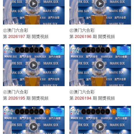
㊣澳门六合彩
㊣澳门六合彩
第
2026197
期 開獎視頻
第
2026196
期 開獎視頻
㊣澳门六合彩
㊣澳门六合彩
第
2026195
期 開獎視頻
第
2026194
期 開獎視頻