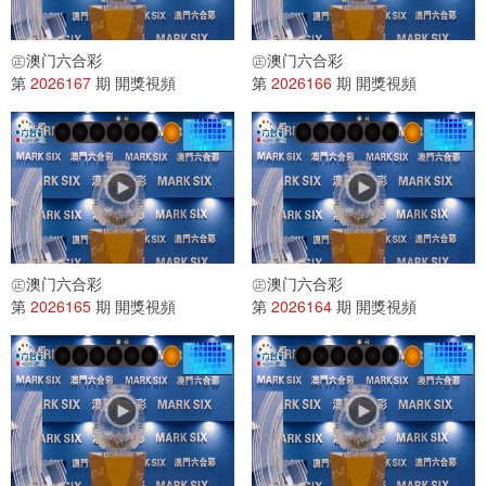
㊣澳门六合彩
㊣澳门六合彩
第
2026167
期 開獎視頻
第
2026166
期 開獎視頻
㊣澳门六合彩
㊣澳门六合彩
第
2026165
期 開獎視頻
第
2026164
期 開獎視頻