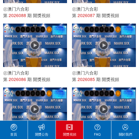
㊣澳门六合彩
㊣澳门六合彩
第
2026088
期 開獎視頻
第
2026087
期 開獎視頻
㊣澳门六合彩
㊣澳门六合彩
第
2026086
期 開獎視頻
第
2026085
期 開獎視頻
首頁
開獎公告
開獎視頻
關於我們
FAQ
㊣澳门六合彩
㊣澳门六合彩