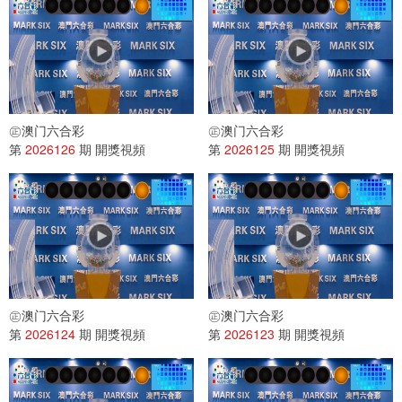
㊣澳门六合彩
㊣澳门六合彩
第
2026126
期 開獎視頻
第
2026125
期 開獎視頻
㊣澳门六合彩
㊣澳门六合彩
第
2026124
期 開獎視頻
第
2026123
期 開獎視頻