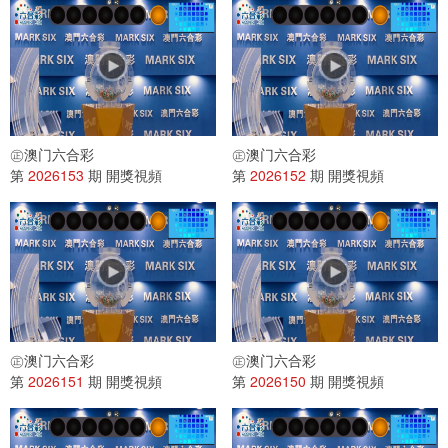
㊣澳门六合彩
㊣澳门六合彩
第
2026153
期 開獎視頻
第
2026152
期 開獎視頻
㊣澳门六合彩
㊣澳门六合彩
第
2026151
期 開獎視頻
第
2026150
期 開獎視頻