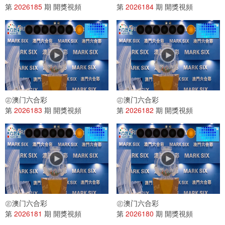
第
2026185
期 開獎視頻
第
2026184
期 開獎視頻
㊣澳门六合彩
㊣澳门六合彩
第
2026183
期 開獎視頻
第
2026182
期 開獎視頻
㊣澳门六合彩
㊣澳门六合彩
第
2026181
期 開獎視頻
第
2026180
期 開獎視頻