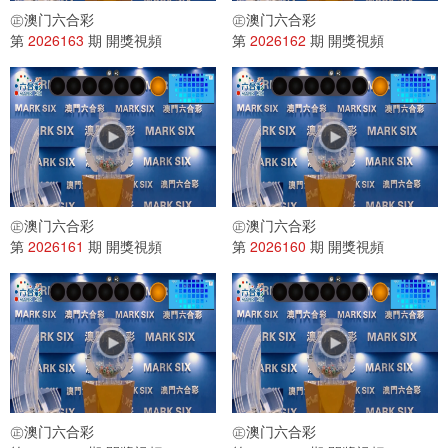
㊣澳门六合彩
㊣澳门六合彩
第
2026163
期 開獎視頻
第
2026162
期 開獎視頻
㊣澳门六合彩
㊣澳门六合彩
第
2026161
期 開獎視頻
第
2026160
期 開獎視頻
㊣澳门六合彩
㊣澳门六合彩